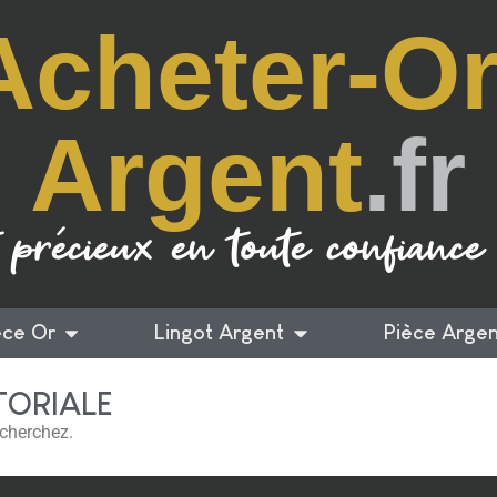
Acheter-Or
Argent
.fr
 précieux en toute confiance
èce Or
Lingot Argent
Pièce Argen
TORIALE
 cherchez.