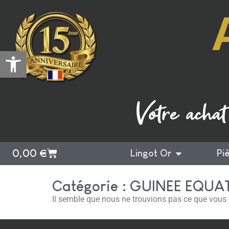
Ouvrir la barre d’outils
Votre achat
0,00
€
Lingot Or
Pi
Catégorie : GUINEE EQUA
Il semble que nous ne trouvions pas ce que vous