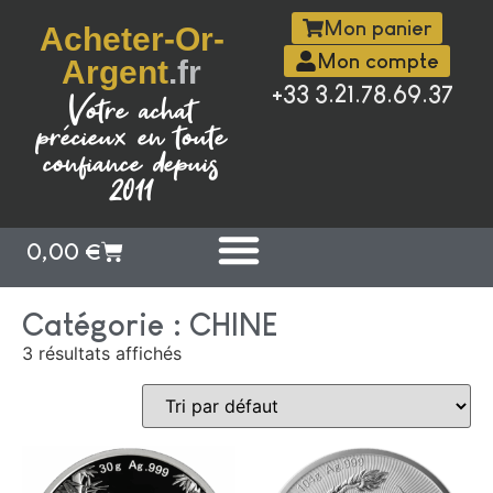
Mon panier
Acheter-Or-
Mon compte
Argent
.fr
+33 3.21.78.69.37
Votre achat
précieux en toute
confiance depuis
2011
0,00
€
Catégorie : CHINE
3 résultats affichés