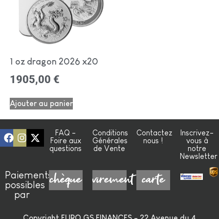
1 oz dragon 2026 x20
1905,00
€
Ajouter au panier
FAQ -
Conditions
Contactez
Inscrivez-
Foire aux
Générales
nous !
vous à
questions
de Vente
notre
Newsletter
Paiements
chèque
virement
carte
possibles
par
Copyright EURO GS FINANCES - 22 Avenue du 4