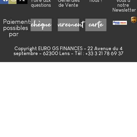
Foire aux
Générales
nous !
vous à
questions
de Vente
notre
Newsletter
Paiements
chèque
virement
carte
possibles
par
Copyright EURO GS FINANCES - 22 Avenue du 4
septembre - 62300 Lens - Tél : +33 3 21 78 69 37