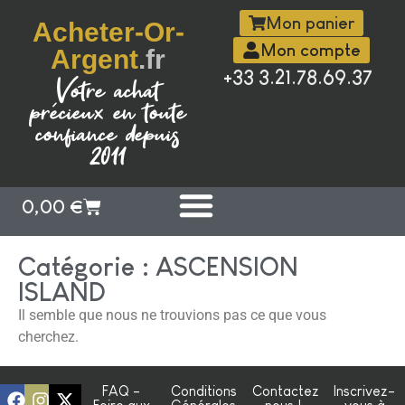
Mon panier
Acheter-Or-
Mon compte
Argent
.fr
+33 3.21.78.69.37
Votre achat
précieux en toute
confiance depuis
2011
0,00
€
Catégorie : ASCENSION
ISLAND
Il semble que nous ne trouvions pas ce que vous
cherchez.
FAQ -
Conditions
Contactez
Inscrivez-