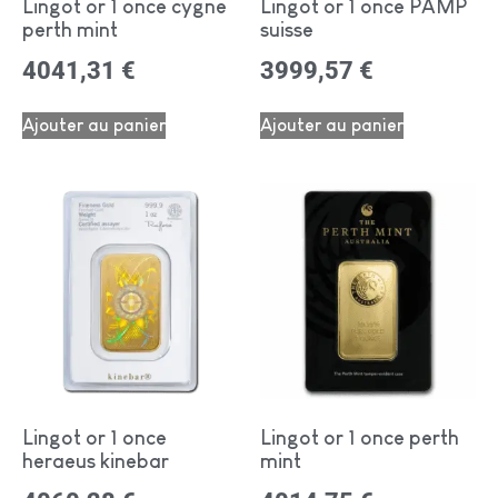
Lingot or 1 once cygne
Lingot or 1 once PAMP
perth mint
suisse
4041,31
€
3999,57
€
Ajouter au panier
Ajouter au panier
Lingot or 1 once
Lingot or 1 once perth
heraeus kinebar
mint