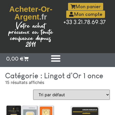
Mon panier
Acheter-Or-
Mon compte
Argent
.fr
+33 3.21.78.69.37
Votre achat
précieux en toute
confiance depuis
2011
0,00
€
Catégorie : Lingot d'Or 1 once
15 résultats affichés