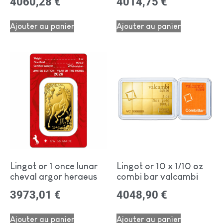
4060,28
€
4014,75
€
Ajouter au panier
Ajouter au panier
Lingot or 1 once lunar
Lingot or 10 x 1/10 oz
cheval argor heraeus
combi bar valcambi
3973,01
€
4048,90
€
Ajouter au panier
Ajouter au panier