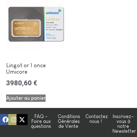
Lingot or 1 once
Umicore
3980,60
€
Ajouter au panier
FAQ -
Conditions
Contactez
Inscrivez-
Foire aux
Générales
nous !
vous à
questions
de Vente
notre
Newsletter