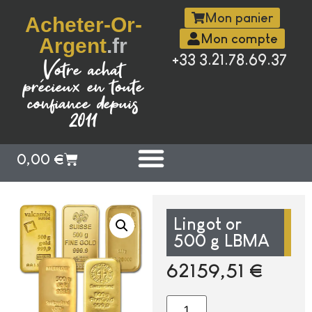
Mon panier
Acheter-Or-
Mon compte
Argent
.fr
+33 3.21.78.69.37
Votre achat
précieux en toute
confiance depuis
2011
0,00
€
Lingot or
500 g LBMA
62159,51
€
Alternative: