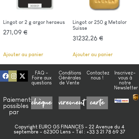
Lingot or 2 g argor heraeus
Lingot or 250 g Metalor
Suisse
271,09
€
31232,26
€
Ajouter au panier
Ajouter au panier
FAQ -
Conditions
Contactez
Inscrivez-
Foire aux
Générales
nous !
vous à
questions
de Vente
notre
Newsletter
Paiements
chèque
virement
carte
possibles
par
Copyright EURO GS FINANCES - 22 Avenue du 4
septembre - 62300 Lens - Tél : +33 3 21 78 69 37