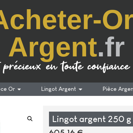
Acheter-Or
Argent
.fr
 précieux en toute confiance
èce Or
Lingot Argent
Pièce Argen
Lingot argent 250 g
605,16
€