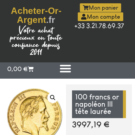
Mon panier
Acheter-Or-
Mon compte
Argent
.fr
+33 3.21.78.69.37
Votre achat
précieux en toute
confiance depuis
2011
0,00
€
100 francs or
napoléon III
tête laurée
3997,19
€