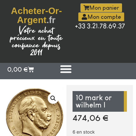
Mon panier
Acheter-Or-
Mon compte
Argent
.fr
+33 3.21.78.69.37
Votre achat
précieux en toute
confiance depuis
2011
0,00
€
10 mark or
wilhelm I
474,06
€
6 en stock