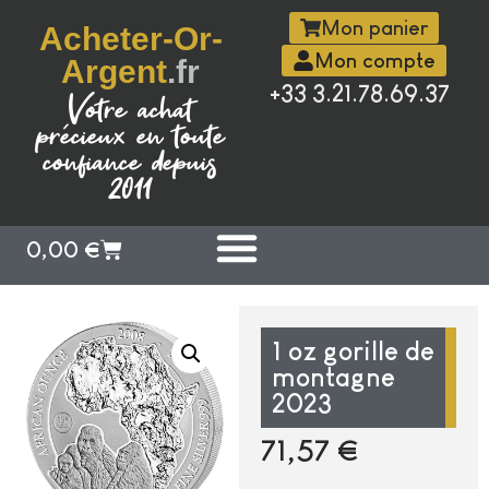
Mon panier
Acheter-Or-
Mon compte
Argent
.fr
+33 3.21.78.69.37
Votre achat
précieux en toute
confiance depuis
2011
0,00
€
1 oz gorille de
montagne
2023
71,57
€