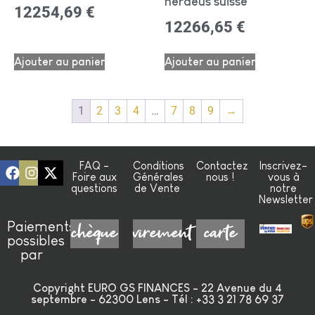
heraeus suisse
12254,69
€
12266,65
€
Ajouter au panier
Ajouter au panier
1
2
3
4
…
7
8
9
→
FAQ -
Conditions
Contactez
Inscrivez-
Foire aux
Générales
nous !
vous à
questions
de Vente
notre
Newsletter
Paiements
chèque
virement
carte
possibles
par
Copyright EURO GS FINANCES - 22 Avenue du 4
septembre - 62300 Lens - Tél : +33 3 21 78 69 37