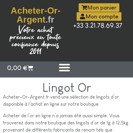
Mon panier
Acheter-Or-
Mon compte
Argent
.fr
+33 3.21.78.69.37
Votre achat
précieux en toute
confiance depuis
2011
0,00
€
Lingot Or
Acheter-Or-Argent.fr vend une sélection de lingots d’or
disponible à l’achat en ligne sur notre boutique.
Acheter de l’or en ligne n’a jamais été aussi simple. Vous
trouverez dans notre boutique des lingots d’or de 1g à 12,5kg
provenant de différents fabricants de renom tels que